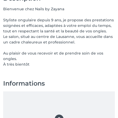
hâte de vous accueillir dans mon nouveau salon ! 💕 

Bienvenue chez Nails by Zayana
✨ Quelques informations pour le bon déroulement 
de votre rendez-vous ✨

Styliste ongulaire depuis 9 ans, je propose des prestations
soignées et efficaces, adaptées à votre emploi du temps,
• Les rendez-vous se font uniquement sur réservation 
tout en respectant la santé et la beauté de vos ongles.
; en cas d’urgence, vous pouvez m’appeler  ☎️ 078 668 
Le salon, situé au centre de Lausanne, vous accueille dans
01 83 

un cadre chaleureux et professionnel.
• Un bancomat BCV se trouve en face de la Coop 
Caroline.

Au plaisir de vous recevoir et de prendre soin de vos
• Des places de parking sont disponibles à la Coop 
ongles.
Caroline, à proximité du salon.

• Pour des raisons d’hygiène, merci de vous laver les 
mains à votre arrivée.

• Merci d’arriver 5 minutes à l’avance si possible.

Informations
• Mon planning peut parfois prendre un léger retard ; 
je ferai de mon mieux pour vous accueillir 
rapidement.

• En cas de retard, merci de me prévenir. Au-delà de 
15 minutes, le rendez-vous pourra être annulé.

• Toute annulation à moins de 24h sera facturée 30.-
