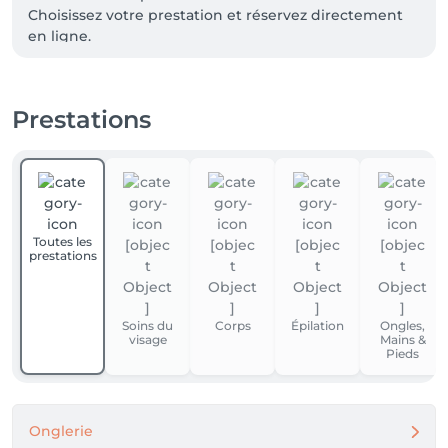
Choisissez votre prestation et réservez directement 
en ligne.

Au plaisir de vous accueillir à Saillon✨
Prestations
Toutes les
prestations
Soins du
Corps
Épilation
Ongles,
visage
Mains &
Pieds
Onglerie