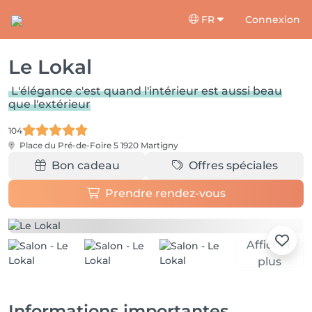
FR
Connexion
Le Lokal
L'élégance c'est quand l'intérieur est aussi beau
que l'extérieur
104
Place du Pré-de-Foire 5
1920 Martigny
Bon cadeau
Offres spéciales
Prendre rendez-vous
Afficher
plus
Informations importantes