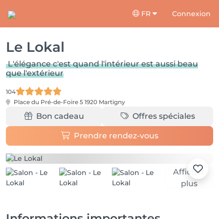
FR
Connexion
Le Lokal
L'élégance c'est quand l'intérieur est aussi beau
que l'extérieur
104
Place du Pré-de-Foire 5
1920 Martigny
Bon cadeau
Offres spéciales
Prendre rendez-vous
Afficher
plus
Informations importantes