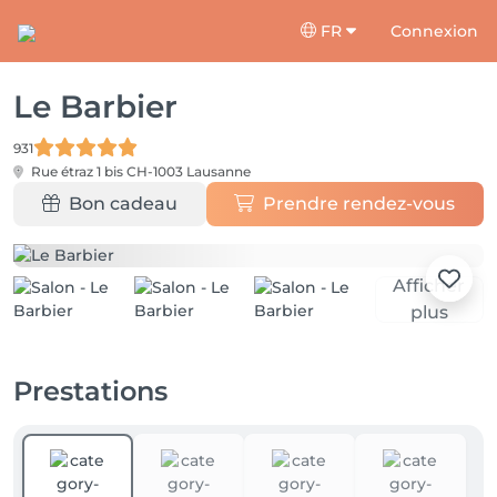
FR
Connexion
Le Barbier
931
Rue étraz 1 bis
CH-1003 Lausanne
Bon cadeau
Prendre rendez-vous
Afficher
plus
Prestations