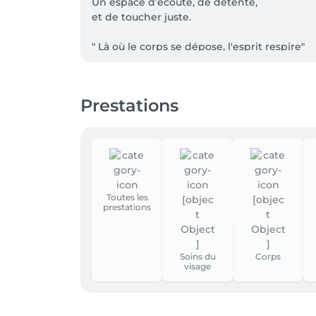
Un espace d’écoute, de détente,

et de toucher juste.

" Là où le corps se dépose, l'esprit respire"

- 15% pour les étudiants.

Prestations
🌿 Produits ODEN – Beauté locale & naturelle
ODEN est une marque française de soins 100 
botaniques : des formules minimalistes, eff
des huiles végétales d’exception, issues d
ingrédients bruts et non raffinés, pour prés
Toutes les
prestations
​Chaque huile, extraite à froid, regorge d’ac
Adaptée à tous les types de peau, la gamme O
conservateurs.

Soins du
Corps
visage
​Grâce à son ancrage local et son exigence en
d’utilisation, pour une beauté authentique e
Abonnement 10 massages = 1 offert
