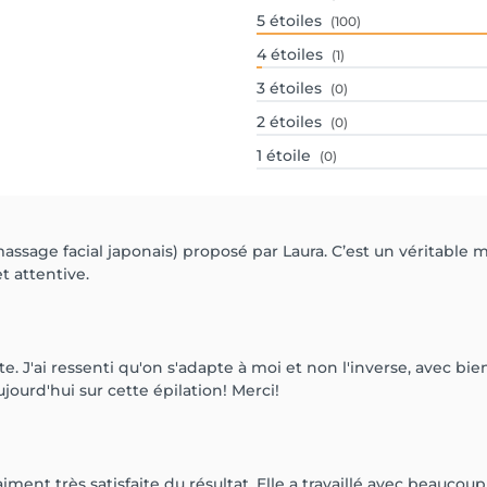
5
étoiles
(100)
4
étoiles
(1)
3
étoiles
(0)
2
étoiles
(0)
1
étoile
(0)
sage facial japonais) proposé par Laura. C’est un véritable m
et attentive.
ite. J'ai ressenti qu'on s'adapte à moi et non l'inverse, avec bi
ourd'hui sur cette épilation! Merci!
vraiment très satisfaite du résultat. Elle a travaillé avec beau