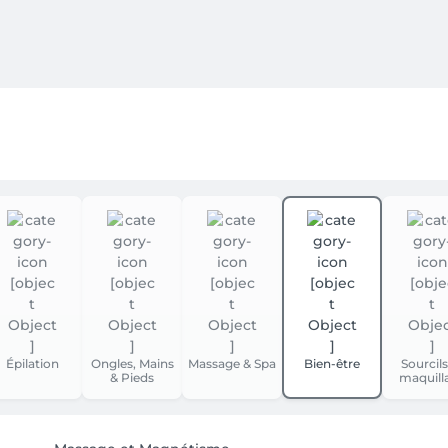


% naturels, fabriqués à partir de plantes cultivées en France.
icaces et traçables.Oden est une marque française de cosmétiqu
e plantes cultivées en France. Engagée dans une démarche res
erver toute leur richesse en nutriments et offrir des soins haut
ides gras essentiels, de vitamines et d’antioxydants pour nourr
den se distingue par ses textures sensorielles et ses formules
Épilation
Ongles, Mains
Massage & Spa
Bien-être
Sourcils
& Pieds
maquill
 matière de qualité, Oden propose des soins d’exception, alliant
t engagée.
