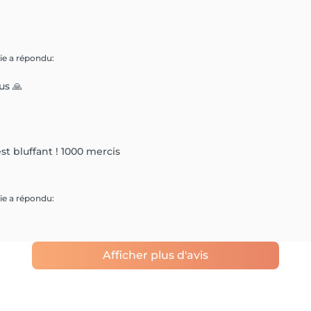
gie
a répondu
:
us 🙏
 est bluffant ! 1000 mercis
gie
a répondu
:
Afficher plus d'avis