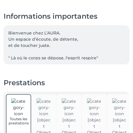
Informations importantes
Bienvenue chez L’AURA.

Un espace d’écoute, de détente,

et de toucher juste.

" Là où le corps se dépose, l'esprit respire"

- 15% pour les étudiants.

Prestations
🌿 Produits ODEN – Beauté locale & naturelle

ODEN est une marque française de soins 100 % 
naturels, fabriqués à partir de plantes cultivées en 
France. Huiles végétales pures, macérâts et brumes 
botaniques : des formules minimalistes, efficaces et 
Toutes les
traçables.Oden est une marque française de 
prestations
cosmétiques naturels et bio, qui met à l’honneur des 
huiles végétales d’exception, issues de plantes 