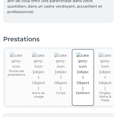
afin de vous offrir une parenthèse dans votre 
quotidien, dans un cadre verdoyant, accueillant et 
professionnel.
Prestations
Toutes les
prestations
Soins du
Corps
Épilation
Ongles,
visage
Mains &
Pieds