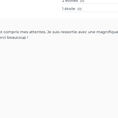
2
étoiles
(0)
1
étoile
(0)
nt compris mes attentes. Je suis ressortie avec une magnifiq
erci beaucoup !