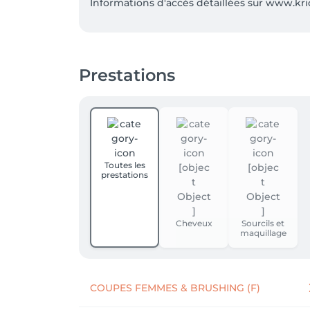
Informations d'accès détaillées sur www.kri
Prestations
Toutes les
prestations
Cheveux
Sourcils et
maquillage
COUPES FEMMES & BRUSHING (F)