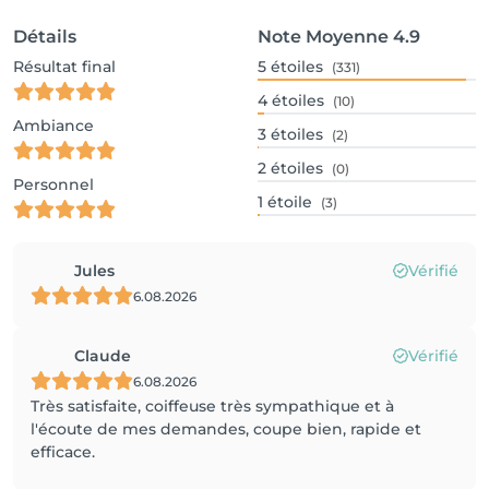
Détails
Note Moyenne
4.9
Résultat final
5
étoiles
(331)
4
étoiles
(10)
Ambiance
3
étoiles
(2)
2
étoiles
(0)
Personnel
1
étoile
(3)
Jules
Vérifié
6.08.2026
Claude
Vérifié
6.08.2026
Très satisfaite, coiffeuse très sympathique et à
l'écoute de mes demandes, coupe bien, rapide et
efficace.