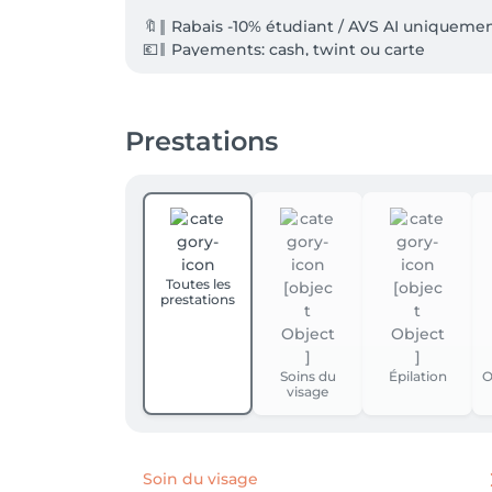
🔖‖ Rabais -10% étudiant / AVS AI uniquement
💶‖ Payements: cash, twint ou carte

⚠️‖Tout rendez-vous annulé moins de 24h à l
Prestations
Toutes les
prestations
Soins du
Épilation
O
visage
Soin du visage