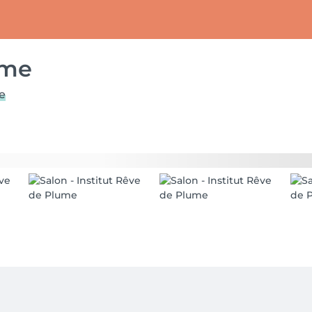
ume
re