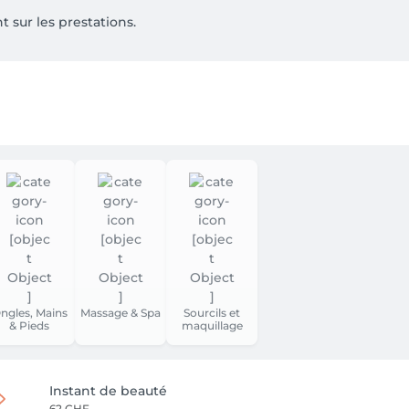
 sur les prestations.

'avance ou non honoré sera facturé.

ngles, Mains
Massage & Spa
Sourcils et
& Pieds
maquillage
Instant de beauté
62 CHF