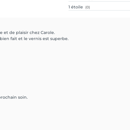
1
étoile
(0)
t de plaisir chez Carole.
n fait et le vernis est superbe.
rochain soin.