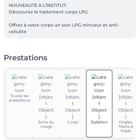
NOUVEAUTÉ À L’INSTITUT:

Découvrez le traitement corps LPG

Offrez à votre corps un soin LPG minceur et anti-
cellulite 

—-> Prenez rendez - vous dès maintenant en ligne 
pour un essai

Prestations
Toutes les
prestations
Soins du
Corps
Épilation
Ongles,
visage
Mains &
Pieds