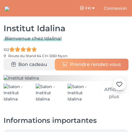
FR
Connexion
Institut Idalina
Bienvenue chez Idalina!
102
Route du Stand 64
CH-1260 Nyon
Bon cadeau
Prendre rendez-vous
Afficher
plus
Informations importantes