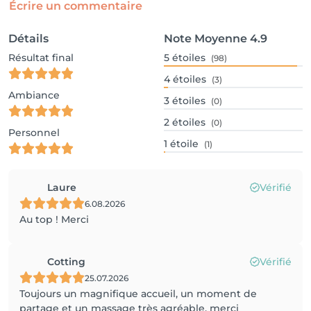
Écrire un commentaire
Détails
Note Moyenne
4.9
Résultat final
5
étoiles
(98)
4
étoiles
(3)
Ambiance
3
étoiles
(0)
2
étoiles
(0)
Personnel
1
étoile
(1)
Laure
Vérifié
6.08.2026
Au top ! Merci
Cotting
Vérifié
25.07.2026
Toujours un magnifique accueil, un moment de
partage et un massage très agréable, merci