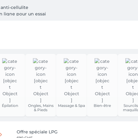
ti-cellulite 

 ligne pour un essai

Épilation
Ongles, Mains
Massage & Spa
Bien-être
Sourcils
& Pieds
maquill
Offre spéciale LPG
690 CHF