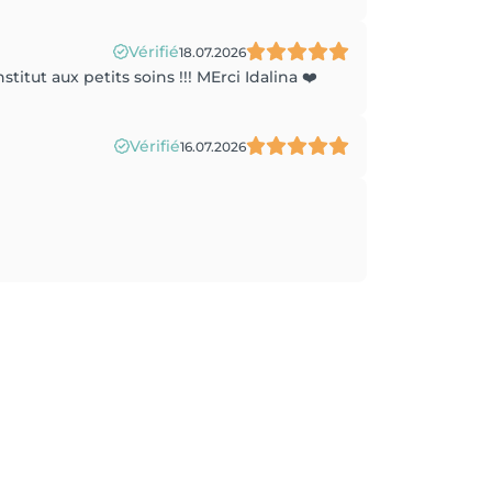
Vérifié
18.07.2026
itut aux petits soins !!! MErci Idalina ❤️
Vérifié
16.07.2026