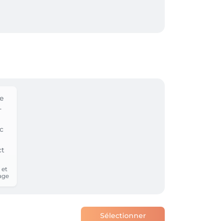
 et
age
Sélectionner