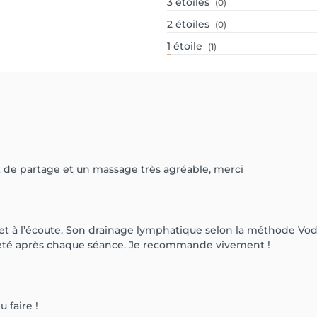
3
étoiles
(0)
2
étoiles
(0)
1
étoile
(1)
 de partage et un massage très agréable, merci
e et à l’écoute. Son drainage lymphatique selon la méthode Vo
gèreté après chaque séance. Je recommande vivement !
u faire !