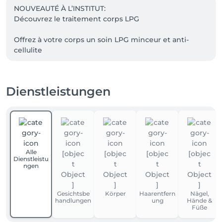
NOUVEAUTÉ À L’INSTITUT:

Découvrez le traitement corps LPG

Offrez à votre corps un soin LPG minceur et anti-
cellulite 

—-> Prenez rendez - vous dès maintenant en ligne 
pour un essai

Dienstleistungen
Alle
Dienstleistu
ngen
Gesichtsbe
Körper
Haarentfern
Nägel,
handlungen
ung
Hände &
Füße