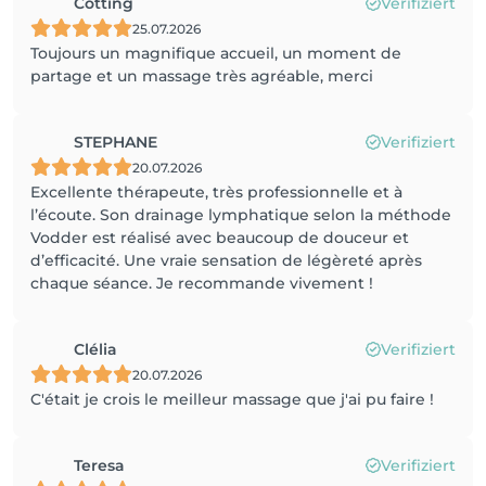
Cotting
Verifiziert
25.07.2026
Toujours un magnifique accueil, un moment de
partage et un massage très agréable, merci
STEPHANE
Verifiziert
20.07.2026
Excellente thérapeute, très professionnelle et à
l’écoute. Son drainage lymphatique selon la méthode
Vodder est réalisé avec beaucoup de douceur et
d’efficacité. Une vraie sensation de légèreté après
chaque séance. Je recommande vivement !
Clélia
Verifiziert
20.07.2026
C'était je crois le meilleur massage que j'ai pu faire !
Teresa
Verifiziert