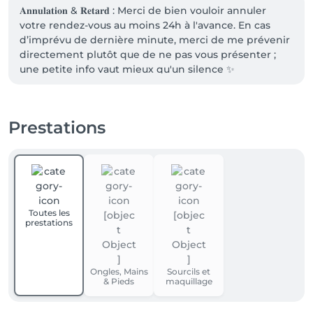
𝐀𝐧𝐧𝐮𝐥𝐚𝐭𝐢𝐨𝐧 & 𝐑𝐞𝐭𝐚𝐫𝐝 : Merci de bien vouloir annuler 
votre rendez-vous au moins 24h à l'avance. En cas 
d’imprévu de dernière minute, merci de me prévenir 
directement plutôt que de ne pas vous présenter ; 
une petite info vaut mieux qu'un silence ✨

𝐏𝐚𝐢𝐞𝐦𝐞𝐧𝐭 : Les règlements s'effectuent uniquement 
en Cash ou via Twint. Merci de prévoir le nécessaire 
Prestations
pour le jour de notre rendez-vous.
Toutes les
prestations
Ongles, Mains
Sourcils et
& Pieds
maquillage