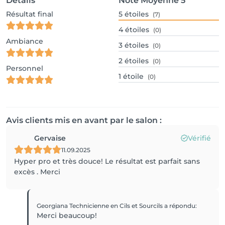
Détails
Note Moyenne
5
Résultat final
5
étoiles
(7)
4
étoiles
(0)
Ambiance
3
étoiles
(0)
2
étoiles
(0)
Personnel
1
étoile
(0)
Avis clients mis en avant par le salon :
Gervaise
Vérifié
11.09.2025
Hyper pro et très douce! Le résultat est parfait sans
excès . Merci
Georgiana Technicienne en Cils et Sourcils
a répondu
:
Merci beaucoup!