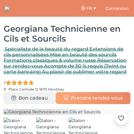
FR
Connexion
Georgiana Technicienne en
Cils et Sourcils
Spécialiste de la beauté du regard Extensions de
cils personnalisées Mise en beauté des sourcils
Formations classiques & volume russe Réservation
sur rendez-vous Acompte de 50 % requis (Twint ou
carte bancaire) Au plaisir de sublimer votre regard
7
Place Centrale 12
1870 Monthey
Bon cadeau
Prendre rendez-vous