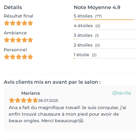
Détails
Note Moyenne
4.9
Résultat final
5
étoiles
(77)
4
étoiles
(0)
Ambiance
3
étoiles
(1)
2
étoiles
(0)
Personnel
1
étoile
(2)
Avis clients mis en avant par le salon :
Mariana
Vérifié
28.07.2025
Ana a fait du magnifique travail! Je suis conquise, j’ai
enfin trouvé chaussure à mon pied pour avoir de
beaux ongles. Merci beaucoup!🤗