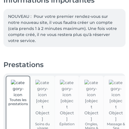
Informations importantes
NOUVEAU :  Pour votre premier rendez-vous sur 
notre nouveau site, il vous faudra créer un compte 
(cela prends 1 à 2 minutes maximum). Une fois votre 
compte créé, il ne vous restera plus qu'à réserver 
votre service.

---------- nos plus que les clients adores---------------

1 offre -50% du mercredi sur les forfaits épilations

2 Offre parrainage ancienne client -50% nouvelle 
Prestations
client -15%. tout le monde est gagnant

3  les séances découvertes extensions de cils à 55 chf  
et machine minceur/anticellulite

le salon est situé dans la galerie commerciale de 
Migros Lancy-Onex , entrée  Migros  coté route de 
Toutes les
Chancy 

prestations
Ligne de tram 14 Bernex, vaily  direct de la gare 
cornavin  - Arrêt les Esserts
Soins du
Épilation
Ongles,
Massage &
visage
Mains &
Spa