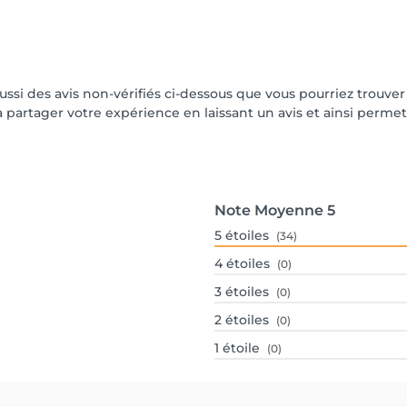
aussi des avis non-vérifiés ci-dessous que vous pourriez trouver
partager votre expérience en laissant un avis et ainsi permettr
Note Moyenne
5
5
étoiles
(34)
4
étoiles
(0)
3
étoiles
(0)
2
étoiles
(0)
1
étoile
(0)