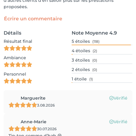
d'autres clients d'en savoir plus sur les prestations
proposées.
Écrire un commentaire
Détails
Note Moyenne
4.9
Résultat final
5
étoiles
(118)
4
étoiles
(2)
Ambiance
3
étoiles
(0)
2
étoiles
(0)
Personnel
1
étoile
(1)
Marguerite
Vérifié
3.08.2026
Anne-Marie
Vérifié
30.07.2026
Tip-top comme d’hab 😄