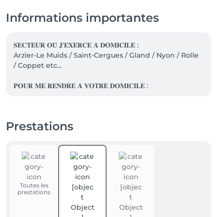
Informations importantes
𝐒𝐄𝐂𝐓𝐄𝐔𝐑 𝐎𝐔̀ 𝐉'𝐄𝐗𝐄𝐑𝐂𝐄 𝐀̀ 𝐃𝐎𝐌𝐈𝐂𝐈𝐋𝐄 : 

Arzier-Le Muids / Saint-Cergues / Gland / Nyon / Rolle 
/ Coppet etc... 

𝐏𝐎𝐔𝐑 𝐌𝐄 𝐑𝐄𝐍𝐃𝐑𝐄 𝐀̀ 𝐕𝐎𝐓𝐑𝐄 𝐃𝐎𝐌𝐈𝐂𝐈𝐋𝐄 :

Il est important que vous notiez l'adresse où vous 
souhaitez que je vienne effectuer le massage dans 
votre fiche client lors de votre enregistrement ou 
Prestations
dans la section "Note" avant de confirmer votre 
rendez-vous. Cela garantit une organisation fluide et 
me permet de me rendre à l'endroit souhaité sans 
aucun contretemps. Assurez-vous donc de fournir ces 
informations pour profiter pleinement de votre 
expérience de massage optimale

Toutes les
prestations
𝐋𝐀 𝐏𝐑𝐄́𝐏𝐀𝐑𝐀𝐓𝐈𝐎𝐍 𝐃𝐄 𝐌𝐀 𝐕𝐄𝐍𝐔𝐄 : 

Afin d'assurer votre confort optimal, je vous invite à 