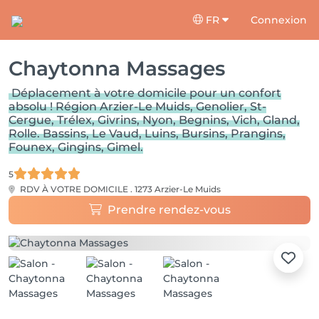
FR
Connexion
Chaytonna Massages
Déplacement à votre domicile pour un confort
absolu ! Région Arzier-Le Muids, Genolier, St-
Cergue, Trélex, Givrins, Nyon, Begnins, Vich, Gland,
Rolle. Bassins, Le Vaud, Luins, Bursins, Prangins,
Founex, Gingins, Gimel.
5
RDV À VOTRE DOMICILE .
1273 Arzier-Le Muids
Prendre rendez-vous