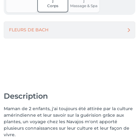
préparer un linge propre à disposer sur la table de 
Corps
Massage & Spa
massage à mon arrivée s'il vous plait. 

𝐑𝐄̀𝐆𝐋𝐄𝐌𝐄𝐍𝐓 𝐃𝐄 𝐕𝐎𝐓𝐑𝐄 𝐏𝐑𝐄𝐒𝐓𝐀𝐓𝐈𝐎𝐍 : 

J'accepte différents mode de paiement, que ce soit 
FLEURS DE BACH
en Cash, Twint ou Carte Bancaire
Description
Maman de 2 enfants, j'ai toujours été attirée par la culture
amérindienne et leur savoir sur la guérision grâce aux
plantes, un voyage chez les Navajos m'ont apporté
plusieurs connaissances sur leur culture et leur façon de
vivre.