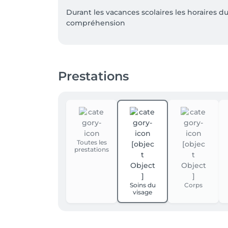
Durant les vacances scolaires les horaires d
compréhension 

Notre Centre est climatisé pour un moment 
Votre parenthèse bien-être  KAORI

Prestations
Toutes les
prestations
Soins du
Corps
visage