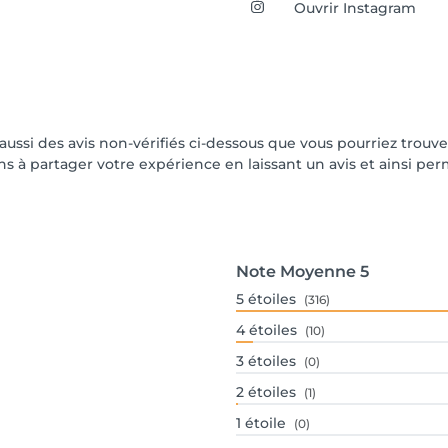
Ouvrir Instagram
 aussi des avis non-vérifiés ci-dessous que vous pourriez trouve
 à partager votre expérience en laissant un avis et ainsi perme
Note Moyenne
5
5
étoiles
(316)
4
étoiles
(10)
3
étoiles
(0)
2
étoiles
(1)
1
étoile
(0)