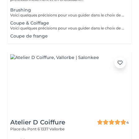
Brushing
Voici quelques précisions pour vous guider dans le choix de votre longueur : - Cheveux extra-courts : Tour d'oreilles - Cheveux courts : Sur les oreilles jusqu'au-dessus des épaules - Cheveux mi-longs : Jusqu'aux omoplates - Cheveux longs : Jusqu'au bas du dos
Coupe & Coiffage
Voici quelques précisions pour vous guider dans le choix de votre longueur : - Cheveux extra-courts : Tour d'oreilles - Cheveux courts : Sur les oreilles jusqu'au-dessus des épaules - Cheveux mi-longs : Jusqu'aux omoplates - Cheveux longs : Jusqu'au milieu du dos - Cheveux extra-long à partir du milieu du dos
Coupe de frange
Atelier D Coiffure
4
Place du Pont 6
1337 Vallorbe