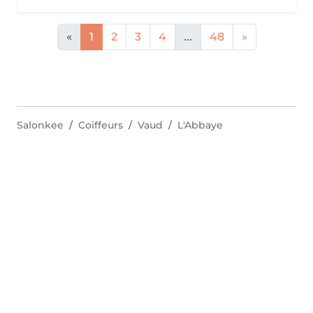
«
1
2
3
4
...
48
»
Salonkee
Coiffeurs
Vaud
L'Abbaye