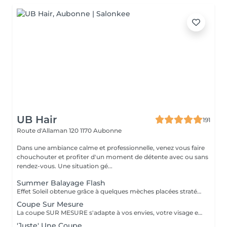
UB Hair
191
Route d'Allaman 120
1170 Aubonne
Dans une ambiance calme et professionnelle, venez vous faire
chouchouter et profiter d'un moment de détente avec ou sans
rendez-vous. Une situation gé...
Summer Balayage Flash
Effet Soleil obtenue grâce à quelques mèches placées stratégiquement, idéal pour illuminer le visage et les longueurs. Mini-shampooing Keune offert
Coupe Sur Mesure
La coupe SUR MESURE s'adapte à vos envies, votre visage et typologie des cheveux. (Retravailler une coupe dans son ensemble ou envie d'un changement nous vous accordons l'attention et le temps nécessaire) ( Wavy inclus & Protection thermique) - Cheveux court contour d'oreille - Cheveux Mi-long en dessous des oreilles jusqu'au épaules - Cheveux Long en dessous des épaules Le prix peut varier jusqu'à 10.- de plus si la densité est importante ainsi que pour la frisure du cheveu. Etudiante -10%
'Juste' Une Coupe