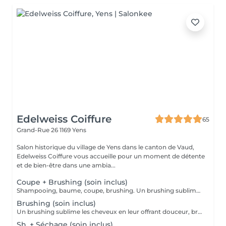
Edelweiss Coiffure
65
Grand-Rue 26
1169 Yens
Salon historique du village de Yens dans le canton de Vaud,
Edelweiss Coiffure vous accueille pour un moment de détente
et de bien-être dans une ambia...
Coupe + Brushing (soin inclus)
Shampooing, baume, coupe, brushing. Un brushing sublime les cheveux en leur offrant douceur, brillance et mouvement naturel. La matière est lissée ou mise en forme avec précision, sans alourdir, pour un résultat soigné, durable et plein de vitalité. Les produits utilisés pour la santé de votre cuir chevelu, de vos cheveux ainsi que la tenue de votre brushing sont inclus dans nos prestations. un diagnostic professionnel est réalisé avec nos produits naturels Natulique.
Brushing (soin inclus)
Un brushing sublime les cheveux en leur offrant douceur, brillance et mouvement naturel. La matière est lissée ou mise en forme avec précision, sans alourdir, pour un résultat soigné, durable et plein de vitalité. Les produits utilisés pour la santé de votre cuir chevelu, de vos cheveux ainsi que la tenue de votre brushing sont inclus dans nos prestations. un diagnostic professionnel est réalisé avec nos produits naturels Natulique.
Sh. + Séchage (soin inclus)