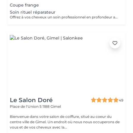
Coupe frange
Soin rituel réparateur
Offrez à vos cheveux un soin professionnel en profondeur avec la gamme Kevin Murphy Repair. Conçu pour hydrater, nourrir et renforcer la fibre capillaire, ce rituel cible les cheveux secs, fragilisés, abîmés ou sur-traités.
Le Salon Doré
49
Place de l'Union 5
1188 Gimel
Bienvenue dans votre salon de coiffure, situé au coeur du
centre ville de Gimel. Un endroit où nous nous occuperons de
vous et de vos cheveux avec la...