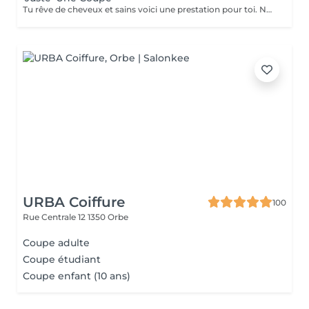
Tu rêve de cheveux et sains voici une prestation pour toi. Nous éliminons les pointes abîmées tout en conservant votre longueur dite au revoir aux fourches avec le protocole anti-fourches. ( wavy inclu & Protection thermique ) - Cheveux court contour d'oreille - Cheveux Mi-long en dessous des oreilles jusqu'au épaules - Cheveux Long en dessous des épaules Le prix peut varier jusqu'à 10.- de plus si la densité est importante ainsi que pour la frisure du cheveu. Etudiante -10%
URBA Coiffure
100
Rue Centrale 12
1350 Orbe
Coupe adulte
Coupe étudiant
Coupe enfant (10 ans)