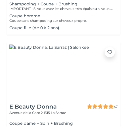
Shampooing + Coupe + Brushing
IMPORTANT : Si vous avez les cheveux très épais ou si vous souhaitez une finition wavy/ondulation, merci d'ajouter la prestation "Supplément cheveux épais / Finition wavy ou ondulation" avant de valider votre rendez-vous. Ce supplément est GRATUIT, mais il nous permet de prévoir le temps nécessaire afin de réaliser votre coiffure selon vos envies.
Coupe homme
Coupe sans shampooing sur cheveux propre.
Coupe fille (de 0 à 2 ans)
E Beauty Donna
47
Avenue de la Gare 2
1315 La Sarraz
Coupe dame + Soin + Brushing