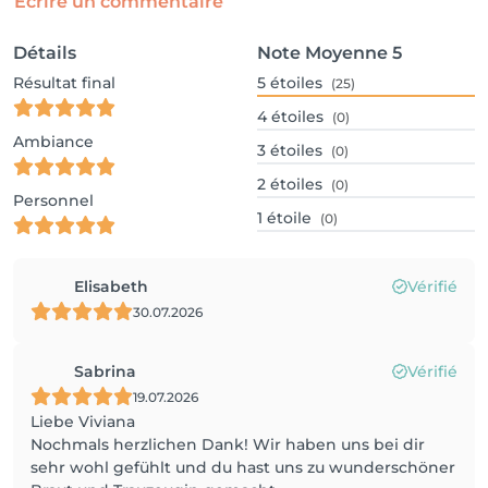
Écrire un commentaire
Détails
Note Moyenne
5
Résultat final
5
étoiles
(25)
4
étoiles
(0)
Ambiance
3
étoiles
(0)
2
étoiles
(0)
Personnel
1
étoile
(0)
Elisabeth
Vérifié
30.07.2026
Sabrina
Vérifié
19.07.2026
Liebe Viviana
Nochmals herzlichen Dank! Wir haben uns bei dir
sehr wohl gefühlt und du hast uns zu wunderschöner