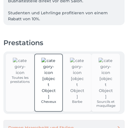
Bushaltestelle direkt vor dem Salon.

Studenten und Lehrlinge profitieren von einem 
Rabatt von 10%. 

Stornobedingungen:

Bitte beachten Sie, dass Terminabsagen oder -
Prestations
verschiebungen mindestens 24 Stunden im Voraus 
erfolgen müssen. Andernfalls behalten wir uns das 
Recht vor, eine Gebühr in Höhe von 50% der 
gebuchten Dienstleistung zu berechnen.
Toutes les
prestations
Cheveux
Barbe
Sourcils et
maquillage
Damen Haarschnitt und Styling