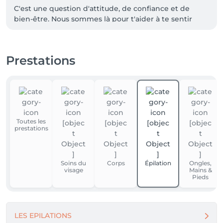
C'est une question d'attitude, de confiance et de 
bien-être. Nous sommes là pour t'aider à te sentir 
plus confiante, plus belle et plus rayonnante que 
jamais.

Prestations
Matières douces et soyeuses, lumière tamisée, notre 
salon de beauté à Sion a des allures de Spa luxueux, 
où tout est fait pour te mettre à l'aise. 

Envoye valser ton quotidien, dépose ton stress à 
l'entrée, et laisse-toi emporter dans un voyage vers la 
Toutes les
détente.

prestations
www.vincianeesthetique.ch
Soins du
Corps
Épilation
Ongles,
visage
Mains &
Pieds
LES EPILATIONS