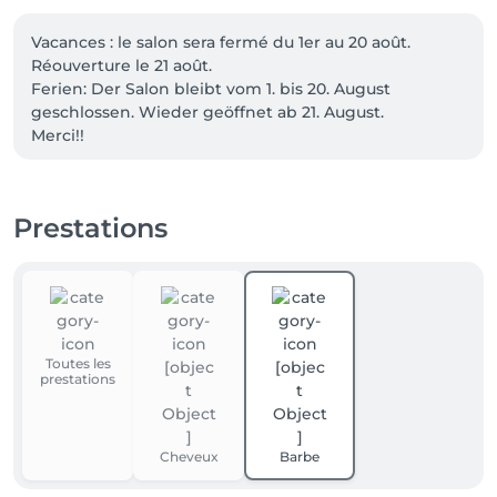
Vacances : le salon sera fermé du 1er au 20 août. 
Réouverture le 21 août.

Ferien: Der Salon bleibt vom 1. bis 20. August 
geschlossen. Wieder geöffnet ab 21. August. 

Merci!! 

🅿️ Places de stationnement gratuites juste après le 
salon, sur la gauche.

🅿️ Kostenlose Parkplätze direkt nach dem Salon auf 
Prestations
der linken Seite.
Toutes les
prestations
Cheveux
Barbe