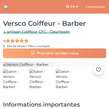
FR
Connexion
Versco Coiffeur - Barber
L'artisan Coiffeur CFC - Courtepin
13
Rte de Morat 1
1784 Courtepin
Prendre rendez-vous
Informations importantes