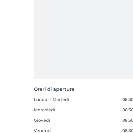
Orari di apertura
Lunedí - Martedí
08:30
Mercoledí
08:30
Giovedí
08:30
Venerdí
08:30