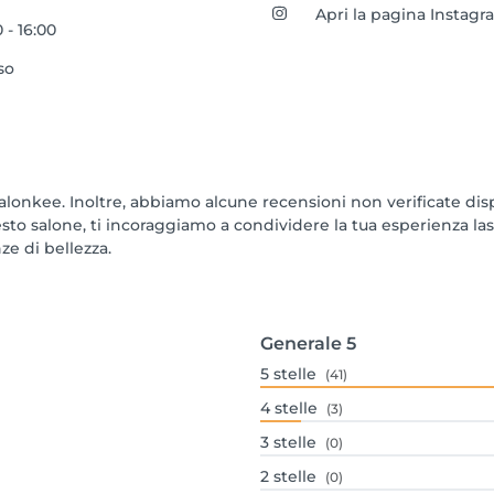
Apri la pagina Instag
 - 16:00
so
lonkee. Inoltre, abbiamo alcune recensioni non verificate dispon
o salone, ti incoraggiamo a condividere la tua esperienza lasc
ze di bellezza.
Generale
5
5
stelle
(41)
4
stelle
(3)
3
stelle
(0)
2
stelle
(0)