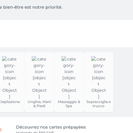
ien-être est notre priorité.

us au  079 614 14 70 pour planifier votre moment de détente.

ne payez pas en ligne. Le paiement doit être effectué directem
Depilazione
Unghia, Mani
Massaggio &
Sopracciglia e
& Piedi
Spa
trucco
Découvrez nos cartes prépayées
Iniziando da
300 CHF