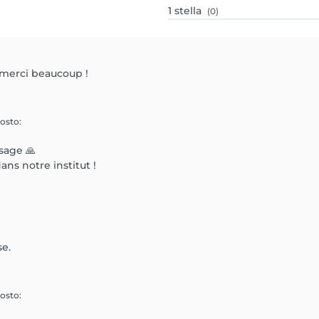
1
stella
(0)
 merci beaucoup !
posto
:
sage 🙏
dans notre institut !
se.
posto
: