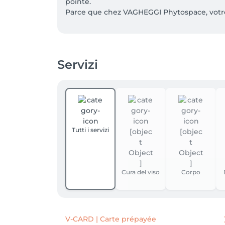
pointe.

Parce que chez VAGHEGGI Phytospace, votre b
☎️ Réservation facile en ligne ou appelez-no
ATTENTION CLIENTES BODYPASS ‼️ 🚨

Servizi
Pour bénéficier de votre réduction de -50%, 
appliquée.
Tutti i servizi
Cura del viso
Corpo
V-CARD | Carte prépayée