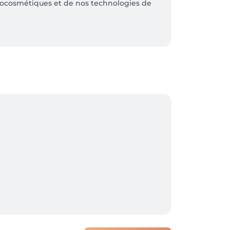
ytocosmétiques et de nos technologies de 
ent sur place afin que la remise soit 