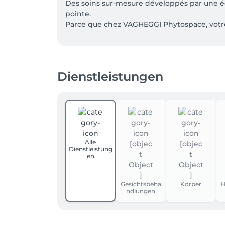
Des soins sur-mesure développés par une éq
pointe.

Parce que chez VAGHEGGI Phytospace, votre b
☎️ Réservation facile en ligne ou appelez-no
ATTENTION CLIENTES BODYPASS ‼️ 🚨

Dienstleistungen
Pour bénéficier de votre réduction de -50%, 
appliquée.
Alle
Dienstleistung
en
Gesichtsbeha
Körper
H
ndlungen