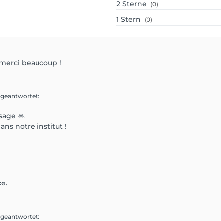
2
Sterne
(0)
1
Stern
(0)
 merci beaucoup !
 geantwortet
:
sage 🙏
dans notre institut !
se.
 geantwortet
: