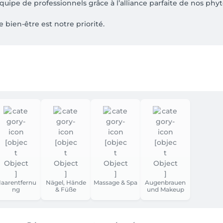
uipe de professionnels grâce à l’alliance parfaite de nos ph
ien-être est notre priorité.

us au  079 614 14 70 pour planifier votre moment de détente.

ne payez pas en ligne. Le paiement doit être effectué directem
aarentfernu
Nägel, Hände
Massage & Spa
Augenbrauen
ng
& Füße
und Makeup