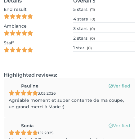
Details
Overall
5
End result
5
stars
(11)
4
stars
(0)
Ambiance
3
stars
(0)
2
stars
(0)
Staff
1
star
(0)
Highlighted reviews:
Pauline
Verified
3.03.2026
Agréable moment et super contente de ma coupe,
un grand merci à Marie :)
Sonia
Verified
1.12.2025