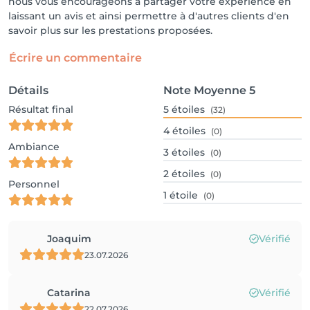
nous vous encourageons à partager votre expérience en
laissant un avis et ainsi permettre à d'autres clients d'en
savoir plus sur les prestations proposées.
Écrire un commentaire
Détails
Note Moyenne
5
Résultat final
5
étoiles
(32)
4
étoiles
(0)
Ambiance
3
étoiles
(0)
2
étoiles
(0)
Personnel
1
étoile
(0)
Joaquim
Vérifié
23.07.2026
Catarina
Vérifié
22.07.2026