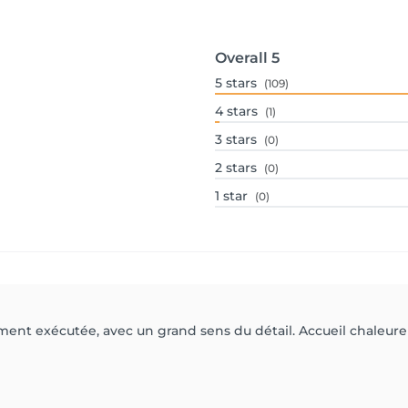
Overall
5
5
stars
(109)
4
stars
(1)
3
stars
(0)
2
stars
(0)
1
star
(0)
ment exécutée, avec un grand sens du détail. Accueil chaleureux