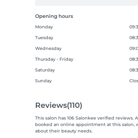
Opening hours
Monday
09:3
Tuesday
08:3
Wednesday
09:0
Thursday - Friday
08:3
Saturday
08:3
Sunday
Clo
Reviews
(110)
This salon has 106 Salonkee verified reviews. 
booked an online appointment at this salon, 
about their beauty needs.