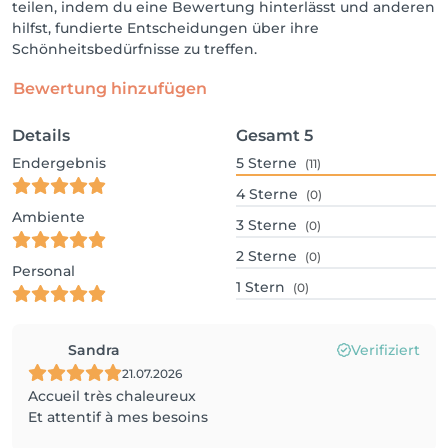
teilen, indem du eine Bewertung hinterlässt und anderen
hilfst, fundierte Entscheidungen über ihre
Schönheitsbedürfnisse zu treffen.
Bewertung hinzufügen
Details
Gesamt
5
Endergebnis
5
Sterne
(11)
4
Sterne
(0)
Ambiente
3
Sterne
(0)
2
Sterne
(0)
Personal
1
Stern
(0)
Sandra
Verifiziert
21.07.2026
Accueil très chaleureux
Et attentif à mes besoins