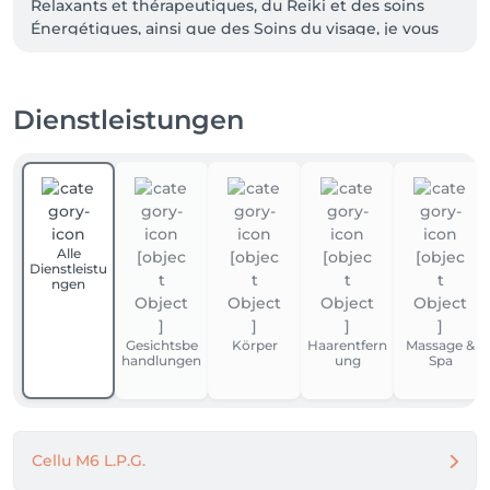
Relaxants et thérapeutiques, du Reiki et des soins 
Énergétiques, ainsi que des Soins du visage, je vous 
propose une approche Holistique pour harmoniser le 
corps et l’esprit.

Dienstleistungen
Passionnée par les pierres semi-précieuses, j’intègre 
leurs bienfaits dans mes soins pour amplifier 
l’énergie et favoriser l’équilibre intérieur. Mon 
objectif est de vous offrir un moment de détente 
profonde et de régénération, dans un cadre apaisant 
et bienveillant.

Alle
Dienstleistu
Découvrez mes prestations et offrez-vous une 
ngen
parenthèse de bien-être chez Statera.
Gesichtsbe
Körper
Haarentfern
Massage &
handlungen
ung
Spa
Cellu M6 L.P.G.