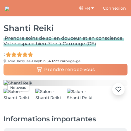
FR
Connexion
Shanti Reiki
Prendre soins de soi en douceur et en conscience.
Votre espace bien être à Carrouge (GE)
2
Rue Jacques-Dalphin 54
1227 carouge-ge
Prendre rendez-vous
Nouveau
Informations importantes