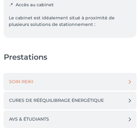
📍  Accès au cabinet

Le cabinet est idéalement situé à proximité de 
plusieurs solutions de stationnement :

* Parking de la Sardaigne à 300 m

* Parking du Centre communal à 300 m

Prestations
🚋 En transports publics, l’arrêt Carouge-Marché 
(lignes 12 et 18) se trouve à seulement 300 m.

🚗 Des places de stationnement en zone bleue sont 
SOIN REIKI
disponibles tout au long de la rue.

Au plaisir de vous accueillir prochainement.🙏🏽
CURES DE RÉÉQUILIBRAGE ÉNERGÉTIQUE
AVS & ÉTUDIANTS