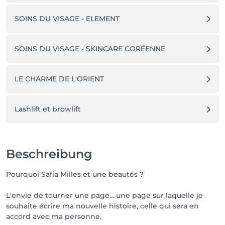
Avec toute ma gratitude,

SOINS DU VISAGE - ELEMENT
Safia – Safia Milles et Une Beautés 🤍

Important, le salon est situé passage St jean 1 à 
SOINS DU VISAGE - SKINCARE CORÉENNE
Moudon mais il donne sur la rue Mauborget en face 
du 3.

LE CHARME DE L'ORIENT
Salon esthétique :🌸🌿

🌸Épilation définitive au laser

Lashlift et browlift
🌸Épilation au fil 

🌸Épilation à la cire 

🧼Soin du visage

🌿Head Spa

Beschreibung
🇲🇦Soins de l'Orient

🌸 Lashlift et Browlift 

Pourquoi Safia Milles et une beautés ?
✨️offres permanentes :

L'envie de tourner une page... une page sur laquelle je
🎁 épilation au laser : parrainez une personne, 2 
souhaite écrire ma nouvelle histoire, celle qui sera en
séances à 50% donc 1 séance gratuite

accord avec ma personne.
🎁 dès 3 zones epilées à la cire - 20%
