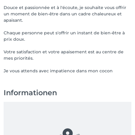
🎁 1er rdv pris pour épilation à la cire le 2ème à 20%

Douce et passionnée et à l'écoute, je souhaite vous offrir
un moment de bien-être dans un cadre chaleureux et
🚎Facilement accessible en transports en commun.

apaisant.
🚗Places de parc avec disques dans toute la ville.

Chaque personne peut s'offrir un instant de bien-être à
prix doux.
💸Mode paiement acceptés : cash sans frais, twint et 
carte ⚠️+2chf de frais supplémentaires.

Votre satisfaction et votre apaisement est au centre de
mes priorités.
⚠️Annulation tardive facturable: 

24h 50%

Je vous attends avec impatience dans mon cocon
Le jour même 100%.
Informationen