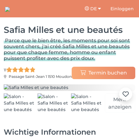
DE
Einloggen
Safia Milles et une beautés
Parce que le bien être, les moments pour soi sont
souvent chers, j'ai créé Safia Milles et une beautés
pour que chaque femme, homme ou enfant
puissent profiter avec des prix doux.
11
Termin buchen
Passage Saint-Jean 1
1510 Moudon
Mehr
anzeigen
Wichtige Informationen