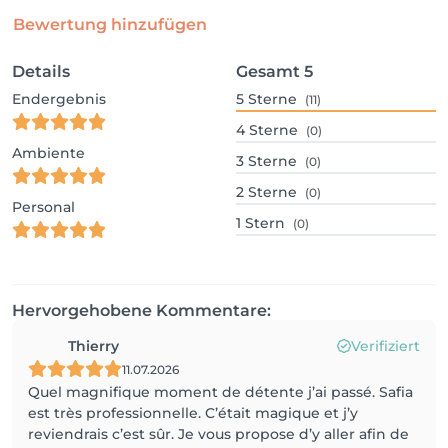
Bewertung hinzufügen
Details
Gesamt
5
Endergebnis
5
Sterne
(11)
4
Sterne
(0)
Ambiente
3
Sterne
(0)
2
Sterne
(0)
Personal
1
Stern
(0)
Hervorgehobene Kommentare:
Thierry
Verifiziert
11.07.2026
Quel magnifique moment de détente j’ai passé. Safia
est très professionnelle. C’était magique et j’y
reviendrais c’est sûr. Je vous propose d’y aller afin de