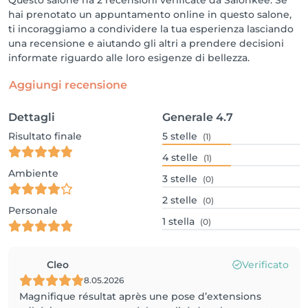
hai prenotato un appuntamento online in questo salone,
ti incoraggiamo a condividere la tua esperienza lasciando
una recensione e aiutando gli altri a prendere decisioni
informate riguardo alle loro esigenze di bellezza.
Aggiungi recensione
Dettagli
Generale
4.7
Risultato finale
5
stelle
(1)
4
stelle
(1)
Ambiente
3
stelle
(0)
2
stelle
(0)
Personale
1
stella
(0)
Cleo
Verificato
8.05.2026
Magnifique résultat après une pose d’extensions