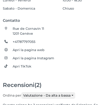
Lunedí - Venerdí
10:00 - 18:30
Sabato - Domenica
Chiuso
Contatto
Rue de Cornavin 11
1201 Genève
+41787797055
Apri la pagina web
Apri la pagina Instagram
Apri TikTok
Recensioni
(2)
Ordina per
Valutazione - Da alta a bassa
Questo salone ha 2 recensioni verificate da Salonkee. Se