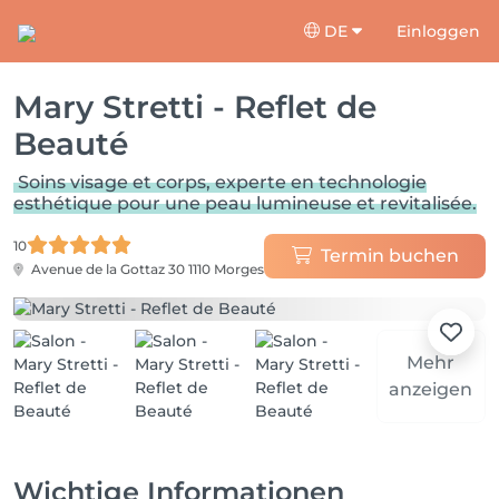
DE
Einloggen
Mary Stretti - Reflet de
Beauté
Soins visage et corps, experte en technologie
esthétique pour une peau lumineuse et revitalisée.
10
Termin buchen
Avenue de la Gottaz 30
1110 Morges
Mehr
anzeigen
Wichtige Informationen