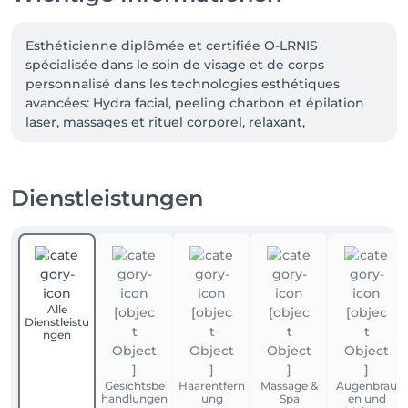
Esthéticienne diplômée et certifiée O-LRNIS 
spécialisée dans le soin de visage et de corps 
personnalisé dans les technologies esthétiques 
avancées: Hydra facial, peeling charbon et épilation 
laser, massages et rituel corporel, relaxant, 
énergisant.

Chaque soin commence par une analyse 
Dienstleistungen
approfondie de la peau afin de proposer un 
traitement adapté et d'obtenir des résultats visibles: 
une peau plus lumineuse, revitalisée et équilibrée.

Profitez d'un moment de bien-être et accordez vous 
une véritable parenthèse de détente dans une 
Alle
atmosphère élégante et professionnelle.

Dienstleistu
Je serai honorée de vous accompagner et de 
ngen
prendre soin de vous. 

Gesichtsbe
Haarentfern
Massage &
Augenbrau
MARY STRETTI
handlungen
ung
Spa
en und