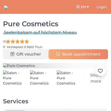
EN
Login
Pure Cosmetics
Seelenbalsam auf höchstem Niveau
71
Mühleplatz 9
3600 Thun
Gift voucher
Book appointment
Show
more
Services