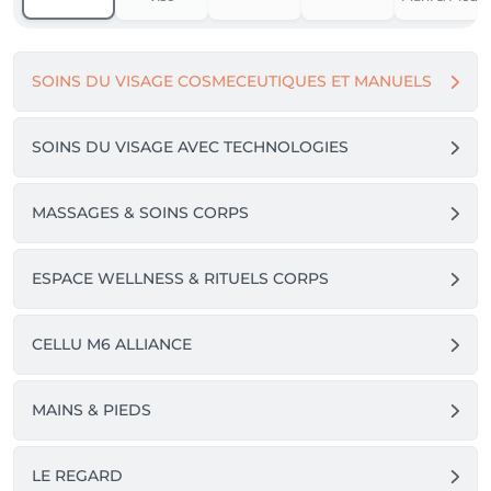
jusqu’à 24h à l’avance

• Passé ce délai, 50% de la prestation sera facturé

SOINS DU VISAGE COSMECEUTIQUES ET MANUELS
• En cas d’absence au rendez-vous, 100% du montant 
est dû

SOINS DU VISAGE AVEC TECHNOLOGIES
Les conditions générales sont consultables sur notre 
site internet.

MASSAGES & SOINS CORPS
Toute prise de rendez-vous implique leur acceptation 
sans réserve.

ESPACE WELLNESS & RITUELS CORPS
Ces règles nous permettent de préserver une 
organisation fluide et de garantir à chacune de nos 
CELLU M6 ALLIANCE
clientes une prise en charge optimale et qualitative.

Au plaisir de vous accueillir prochainement,

MAINS & PIEDS
L’équipe Plénitude Beauté
LE REGARD