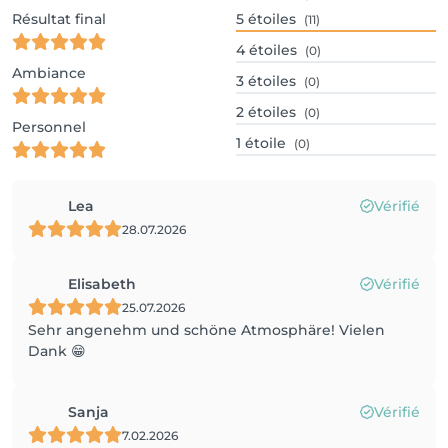
Résultat final
5
étoiles
(11)
4
étoiles
(0)
Ambiance
3
étoiles
(0)
2
étoiles
(0)
Personnel
1
étoile
(0)
Lea
Vérifié
28.07.2026
Elisabeth
Vérifié
25.07.2026
Sehr angenehm und schöne Atmosphäre! Vielen
Dank 😁
Sanja
Vérifié
7.02.2026