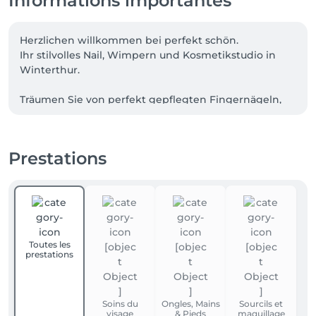
Informations importantes
Herzlichen willkommen bei perfekt schön.

Ihr stilvolles Nail, Wimpern und Kosmetikstudio in 
Winterthur. 

Träumen Sie von perfekt gepflegten Fingernägeln, 
einem atemberaubenden Wimpernaufschlag oder 
einer wohlwollenden Gesichtspflege?

Prestations
Dann beginnt Ihre Beautyreise genau hier -

Weil Ihre Schönheit mit Selbstfürsorge beginnt.

Corinne & Yvonne 

Toutes les
prestations
Soins du
Ongles, Mains
Sourcils et
visage
& Pieds
maquillage