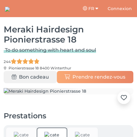
FR
Connexion
Meraki Hairdesign
Pionierstrasse 18
To do something with heart and soul
244
Pionierstrasse 18
8400 Winterthur
Bon cadeau
Prendre rendez-vous
Prestations