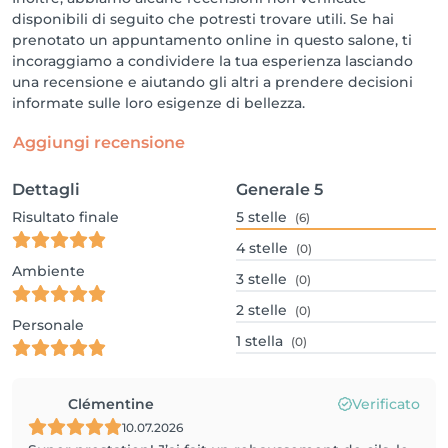
disponibili di seguito che potresti trovare utili. Se hai
prenotato un appuntamento online in questo salone, ti
incoraggiamo a condividere la tua esperienza lasciando
una recensione e aiutando gli altri a prendere decisioni
informate sulle loro esigenze di bellezza.
Aggiungi recensione
Dettagli
Generale
5
Risultato finale
5
stelle
(6)
4
stelle
(0)
Ambiente
3
stelle
(0)
2
stelle
(0)
Personale
1
stella
(0)
Clémentine
Verificato
10.07.2026