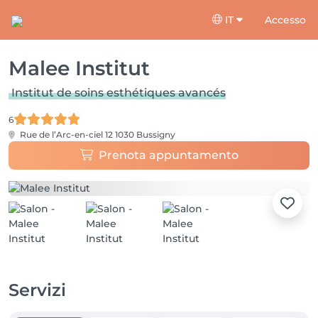
IT
Accesso
Malee Institut
Institut de soins esthétiques avancés
6
Rue de l’Arc-en-ciel 12
1030 Bussigny
Prenota appuntamento
Servizi