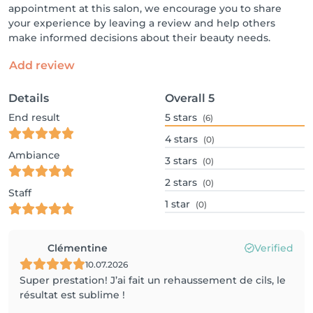
appointment at this salon, we encourage you to share
your experience by leaving a review and help others
make informed decisions about their beauty needs.
Add review
Details
Overall
5
End result
5
stars
(6)
4
stars
(0)
Ambiance
3
stars
(0)
2
stars
(0)
Staff
1
star
(0)
Clémentine
Verified
10.07.2026
Super prestation! J’ai fait un rehaussement de cils, le
résultat est sublime !