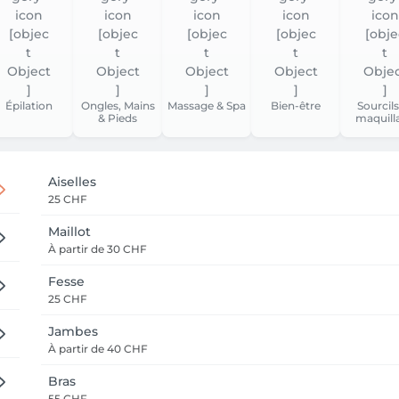
Épilation
Ongles, Mains
Massage & Spa
Bien-être
Sourcils
& Pieds
maquill
Aiselles
25 CHF
Maillot
À partir de
30 CHF
Fesse
25 CHF
Jambes
À partir de
40 CHF
Bras
55 CHF