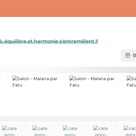
 équilibre et harmonie s'entremêlent !!
B