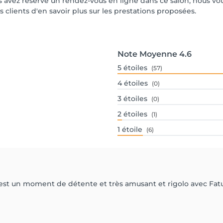
vous avez réservé un rendez-vous en ligne dans ce salon, nous 
s clients d'en savoir plus sur les prestations proposées.
Note Moyenne
4.6
5
étoiles
(57)
4
étoiles
(0)
3
étoiles
(0)
2
étoiles
(1)
1
étoile
(6)
C'est un moment de détente et très amusant et rigolo avec Fatu...