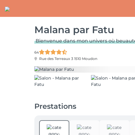
Malana par Fatu
Bienvenue dans mon univers où beuauté,
64
Rue des Terreaux 3
1510 Moudon
Prestations