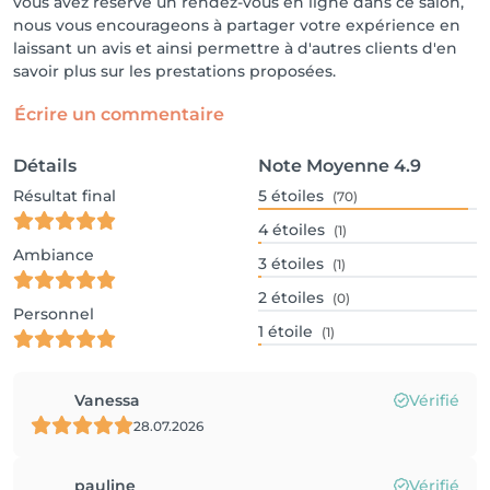
vous avez réservé un rendez-vous en ligne dans ce salon,
nous vous encourageons à partager votre expérience en
laissant un avis et ainsi permettre à d'autres clients d'en
savoir plus sur les prestations proposées.
Écrire un commentaire
Détails
Note Moyenne
4.9
Résultat final
5
étoiles
(70)
4
étoiles
(1)
Ambiance
3
étoiles
(1)
2
étoiles
(0)
Personnel
1
étoile
(1)
Vanessa
Vérifié
28.07.2026
pauline
Vérifié