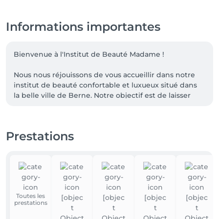
Informations importantes
Bienvenue à l'Institut de Beauté Madame !

Nous nous réjouissons de vous accueillir dans notre 
institut de beauté confortable et luxueux situé dans 
la belle ville de Berne. Notre objectif est de laisser 
briller votre beauté naturelle et de vous offrir une 
pause détente dans la vie quotidienne.

Prestations
Nos experts en beauté hautement qualifiés et 
compatissants sont disponibles pour vous aider à 
comprendre vos besoins individuels et vous 
proposer des solutions de beauté sur mesure. Que 
vous souhaitiez un soin du visage, une épilation au 
laser, un détatouage, de la cellulite ou un soin 
Toutes les
médical de beauté (Botox, injections dans les lèvres, 
prestations
etc.), vous êtes entre de bonnes mains chez nous.
