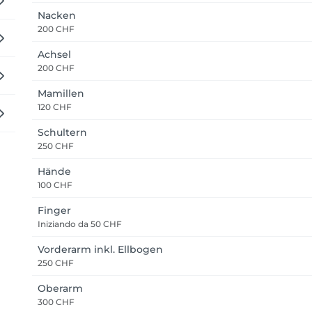
Nacken
200 CHF
Achsel
200 CHF
Mamillen
120 CHF
Schultern
250 CHF
Hände
100 CHF
Finger
Iniziando da
50 CHF
Vorderarm inkl. Ellbogen
250 CHF
Oberarm
300 CHF