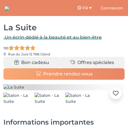
FR
Connexion
La Suite
Un écrin dédié à la beauté et au bien-être
195
Rue du Jura 12
1196 Gland
Bon cadeau
Offres spéciales
Prendre rendez-vous
Informations importantes