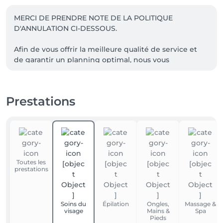
MERCI DE PRENDRE NOTE DE LA POLITIQUE 
D'ANNULATION CI-DESSOUS.

Afin de vous offrir la meilleure qualité de service et 
de garantir un planning optimal, nous vous 
remercions de bien vouloir respecter notre politique 
d’annulation :

Prestations
   Toute annulation ou modification de rendez-vous 
doit être effectuée au minimum 24 heures à l’avance.

   En cas d’annulation tardive (moins de 24h avant) ou 
de non-présentation, le montant total de la 
prestation sera dû ou déduit de l'abonnement en 
Toutes les
cours.

prestations
Soins du
Épilation
Ongles,
Massage &
visage
Mains &
Spa
Pieds