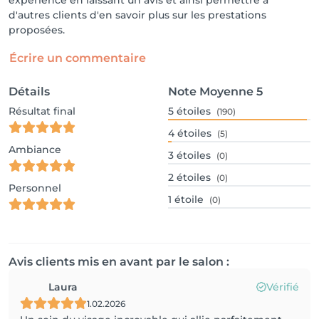
expérience en laissant un avis et ainsi permettre à
d'autres clients d'en savoir plus sur les prestations
proposées.
Écrire un commentaire
Détails
Note Moyenne
5
Résultat final
5
étoiles
(190)
4
étoiles
(5)
Ambiance
3
étoiles
(0)
2
étoiles
(0)
Personnel
1
étoile
(0)
Avis clients mis en avant par le salon :
Laura
Vérifié
1.02.2026