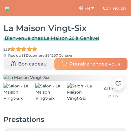
FR
Connexion
La Maison Vingt-Six
Bienvenue chez La Maison 26 à Genève!
258
Rue du 31 Décembre 59
1207 Genève
Bon cadeau
Prendre rendez-vous
Afficher
plus
Prestations