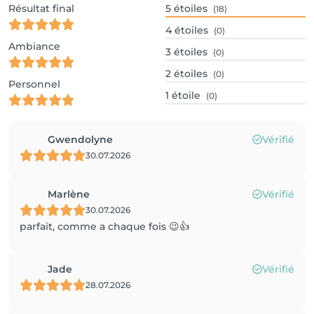
Résultat final
5
étoiles
(18)
4
étoiles
(0)
Ambiance
3
étoiles
(0)
2
étoiles
(0)
Personnel
1
étoile
(0)
Gwendolyne
Vérifié
30.07.2026
Marlène
Vérifié
30.07.2026
parfait, comme a chaque fois 😉👍
Jade
Vérifié
28.07.2026