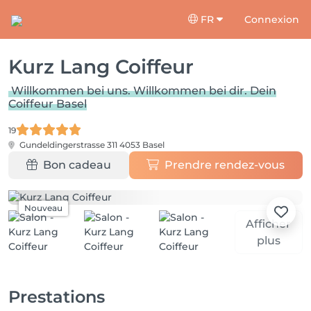
FR
Connexion
Kurz Lang Coiffeur
Willkommen bei uns. Willkommen bei dir. Dein
Coiffeur Basel
19
Gundeldingerstrasse 311
4053 Basel
Bon cadeau
Prendre rendez-vous
Nouveau
Afficher
plus
Prestations